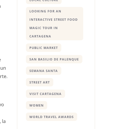
n
LOOKING FOR AN
INTERACTIVE STREET FOOD
MAGIC TOUR IN
CARTAGENA
PUBLIC MARKET
e
SAN BASILIO DE PALENQUE
 un
SEMANA SANTA
rte.
STREET ART
VISIT CARTAGENA
vo
WOMEN
WORLD TRAVEL AWARDS
 la