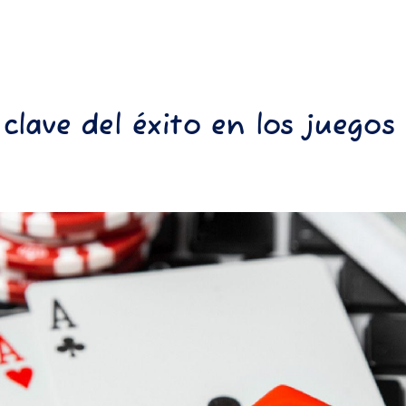
clave del éxito en los juegos