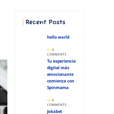
Recent Posts
hello world
0
COMMENTS
Tu experiencia
digital más
emocionante
comienza con
Spinmama
0
COMMENTS
Jokabet