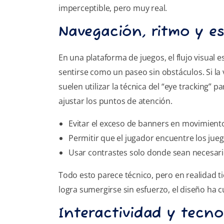
imperceptible, pero muy real.
Navegación, ritmo y es
En una plataforma de juegos, el flujo visual
sentirse como un paseo sin obstáculos. Si la
suelen utilizar la técnica del “eye tracking”
ajustar los puntos de atención.
Evitar el exceso de banners en movimient
Permitir que el jugador encuentre los jue
Usar contrastes solo donde sean necesari
Todo esto parece técnico, pero en realidad ti
logra sumergirse sin esfuerzo, el diseño ha 
Interactividad y tecno