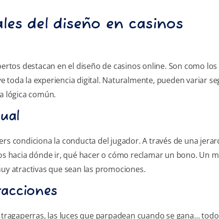
es del diseño en casinos
pertos destacan en el diseño de casinos online. Son como los
uye toda la experiencia digital. Naturalmente, pueden variar s
na lógica común.
sual
rs condiciona la conducta del jugador. A través de una jerar
dos hacia dónde ir, qué hacer o cómo reclamar un bono. Un 
muy atractivas que sean las promociones.
racciones
s tragaperras, las luces que parpadean cuando se gana… todo