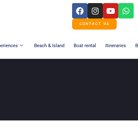
CONTACT US
eriences
Beach & Island
Boat rental
Itineraries
B