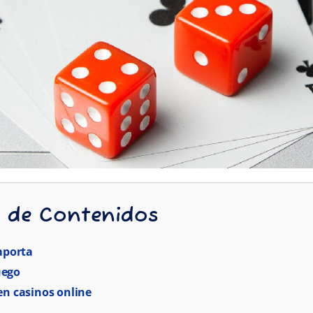
 de Contenidos
mporta
uego
en casinos online