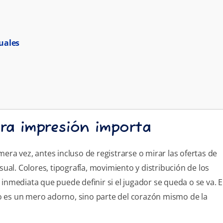
uales
era impresión importa
era vez, antes incluso de registrarse o mirar las ofertas de
sual. Colores, tipografía, movimiento y distribución de los
inmediata que puede definir si el jugador se queda o se va. 
no es un mero adorno, sino parte del corazón mismo de la