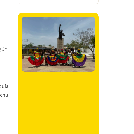
egún
quía
menú