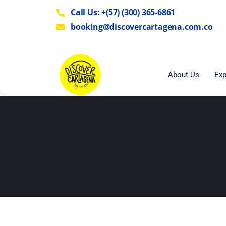
Call Us: +(57) (300) 365-6861
booking@discovercartagena.com.co
About Us
Exp